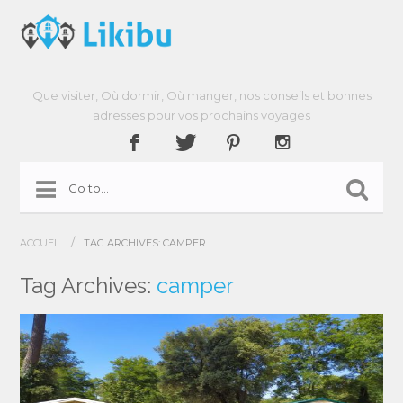
Que visiter, Où dormir, Où manger, nos conseils et bonnes
adresses pour vos prochains voyages
/
ACCUEIL
TAG ARCHIVES: CAMPER
Tag Archives:
camper