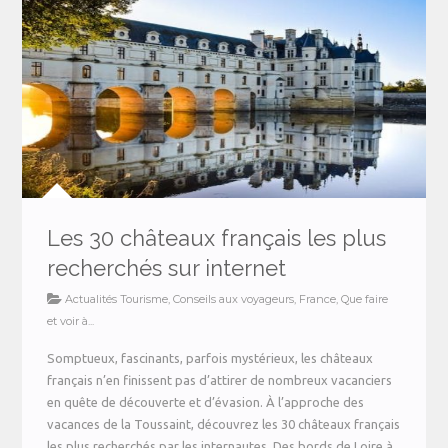
Les 30 châteaux français les plus
recherchés sur internet
Actualités Tourisme
,
Conseils aux voyageurs
,
France
,
Que faire
et voir à...
Somptueux, fascinants, parfois mystérieux, les châteaux
français n’en finissent pas d’attirer de nombreux vacanciers
en quête de découverte et d’évasion. À l’approche des
vacances de la Toussaint, découvrez les 30 châteaux français
les plus recherchés par les internautes. Des bords de Loire à