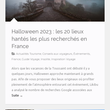
Halloween 2023 : les 20 lieux
hantés les plus recherchés en
France
Actualités Tourisme
,
Conseils aux voyageurs
,
Événements
,
France
,
Guide Voyage
,
Insolite
,
Inspiration Voyage
Alors que les vacances de la Toussaint ont débuté il y a
quelques jours, Halloween approche maintenant à grands
pas. Afin de vous proposer des lieux originaux où profiter
pleinement de l’atmosphère entourant cet événement, Likibu
a analysé le nombre de recherches Google associées aux
Suite →