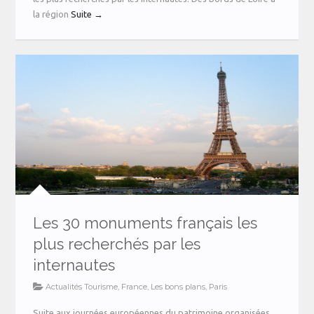
la région
Suite →
Les 30 monuments français les
plus recherchés par les
internautes
Actualités Tourisme
,
France
,
Les bons plans
,
Paris
Suite aux journées européennes du patrimoine organisées