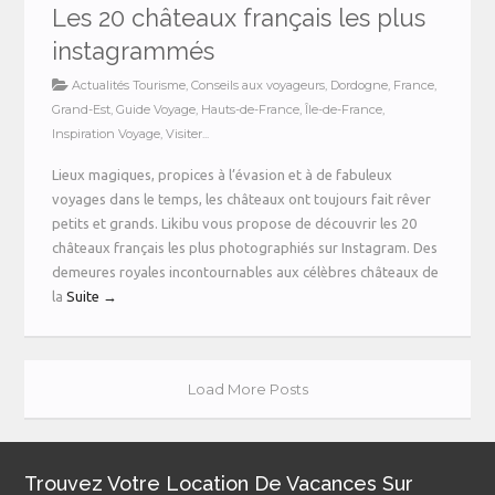
Les 20 châteaux français les plus
instagrammés
Actualités Tourisme
,
Conseils aux voyageurs
,
Dordogne
,
France
,
Grand-Est
,
Guide Voyage
,
Hauts-de-France
,
Île-de-France
,
Inspiration Voyage
,
Visiter...
Lieux magiques, propices à l’évasion et à de fabuleux
voyages dans le temps, les châteaux ont toujours fait rêver
petits et grands. Likibu vous propose de découvrir les 20
châteaux français les plus photographiés sur Instagram. Des
demeures royales incontournables aux célèbres châteaux de
la
Suite →
Load More Posts
Trouvez Votre Location De Vacances Sur