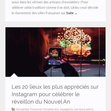
aussi dans les vitrines des artisans chocolatiers ! Pour
célébrer cette tradition comme il se doit, Likibu vous dévoile
le classement des villes françaises qui
Suite →
Les 20 lieux les plus appréciés sur
Instagram pour célébrer le
réveillon du Nouvel An
Actualités Tourisme
,
Conseils aux voyageurs
,
Les bons plans