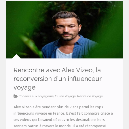
Rencontre avec Alex Vizeo, la
reconversion d’un influenceur
voyage
Conseils aux voyageurs
,
Guide Voyage
,
Récits de Voyage
Alex Vizeo a été pendant plus de 7 ans parmi les tops
influenceurs voyage en France. Il s‘est fait connaître grâce à
ses vidéos qui faisaient découvrir les destinations hors
sentiers battus à travers le monde. Il a été récompensé