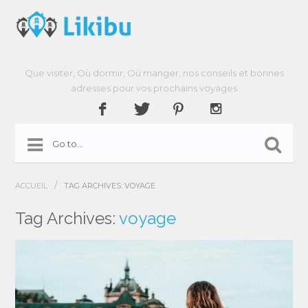
Que visiter, Où dormir, Où manger, nos conseils et bonnes
adresses pour vos prochains voyages
/
ACCUEIL
TAG ARCHIVES: VOYAGE
Tag Archives:
voyage