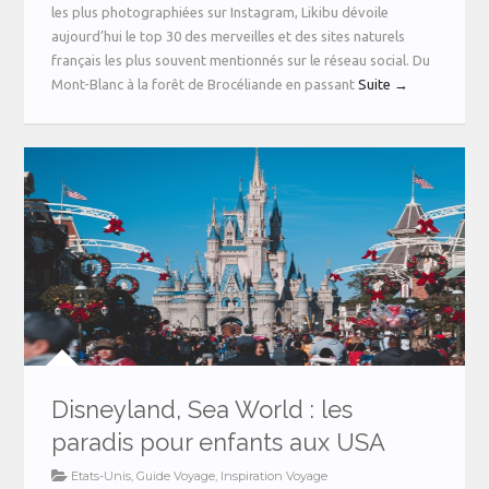
les plus photographiées sur Instagram, Likibu dévoile
aujourd’hui le top 30 des merveilles et des sites naturels
français les plus souvent mentionnés sur le réseau social. Du
Mont-Blanc à la forêt de Brocéliande en passant
Suite →
Disneyland, Sea World : les
paradis pour enfants aux USA
Etats-Unis
,
Guide Voyage
,
Inspiration Voyage