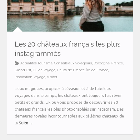
Les 20 châteaux français les plus
instagrammés
Actualités Tourisme
,
Conseils aux voyageurs
,
Dordogne
,
France
,
Grand-Est
,
Guide Voyage
,
Hauts-de-France
,
Île-de-France
,
Inspiration Voyage
,
Visiter...
Lieux magiques, propices à l’évasion et à de fabuleux
voyages dans le temps, les châteaux ont toujours fait rêver
petits et grands. Likibu vous propose de découvrir les 20
châteaux français les plus photographiés sur Instagram. Des
demeures royales incontournables aux célèbres châteaux de
la
Suite →