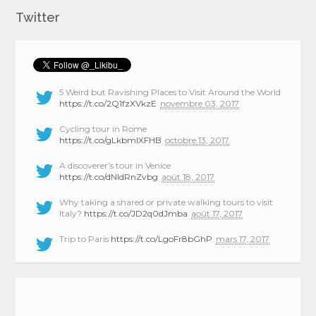
Twitter
5 Weird but Ravishing Places to Visit Around the World
https://t.co/2Q1fzXVkzE
novembre 03, 2017
Cycling tour in Rome
https://t.co/gLkbmlXFHB
octobre 13, 2017
A discoverer’s tour in Venice
https://t.co/dNIdRnZvbg
août 18, 2017
Why taking a shared or private walking tours to visit
Italy?
https://t.co/JD2q0dJmba
août 17, 2017
Trip to Paris
https://t.co/LgoFr8bGhP
mars 17, 2017