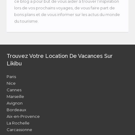
ce blog a pour but de vous aider à trouver l’inspiration
lors de vos prochains voyages, de vous faire part de
bons plans et de vous informer sur les actus du monde
du tourisme.
Trouvez Votre Location De Vacances Sur
Likibu
Paris
Nice
Cannes
Marseille
Avignon
Bordeaux
Aix-en-Provence
La Rochelle
Carcassonne