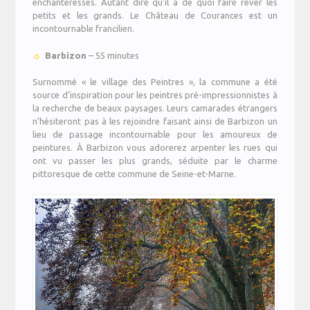
enchanteresses. Autant dire qu’il a de quoi faire rêver les
petits et les grands. Le Château de Courances est un
incontournable francilien.
☼
Barbizon
– 55 minutes
Surnommé « le village des Peintres », la commune a été
source d’inspiration pour les peintres pré-impressionnistes à
la recherche de beaux paysages. Leurs camarades étrangers
n’hésiteront pas à les rejoindre faisant ainsi de Barbizon un
lieu de passage incontournable pour les amoureux de
peintures. À Barbizon vous adorerez arpenter les rues qui
ont vu passer les plus grands, séduite par le charme
pittoresque de cette commune de Seine-et-Marne.