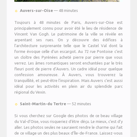
☼
Auvers-sur-Oise
—
48 minutes
Toujours à 48 minutes de Paris, Auvers-sur-Oise est
principalement connu pour avoir été le lieu de résidence de
Vincent Van Gogh. Le patrimoine de la ville se révèle en
arpentant ses rues. On y découvre des édifices à
l’architecture surprenante telle que le Castel Val dont la
forme évoque celle d’un escargot. Au 72 rue Pontoise c’est
un cloître des Pyrénées acheté pierre par pierre que vous
verrez. Les âmes romantiques seront enchantées par le très
fleuri pont de pierre d’Auvers. Un cadre idéal pour quelque
confession amoureuse. À Auvers, vous trouverez la
tranquillité, et peut-être l’inspiration. Mais Auvers c’est aussi
idéal pour les activités en plein air du splendide parc
régional du Vexin.
☼
Saint-Martin-du Tertre
— 52 minutes
Si vous cherchez sur Google des photos de ce beau village
du Val-d’Oise, vous risqueriez d’être déçu. Le mieux, c’est d’y
aller. Les photos seules ne sauraient rendre le charme qui fait
de ce village un des plus beaux d’Île-de-France. Laissez-vous