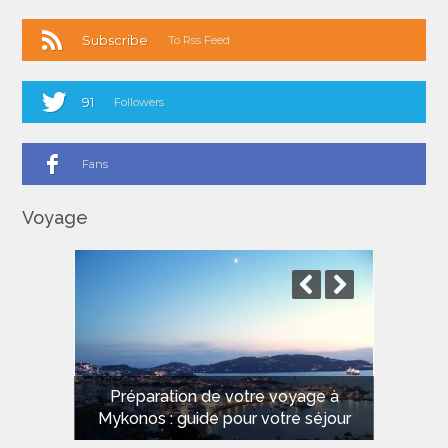
Subscribe
To Rss Feed
91
Followers
Fans
Voyage
Les meilleures plages de Sardaigne
Préparation de votre voyage à
Mykonos : guide pour votre séjour
pour des vacances de rêve