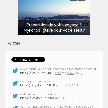
Les meilleures plages de Sardaigne
Préparation de votre voyage à
Mykonos : guide pour votre séjour
pour des vacances de rêve
Twitter
5 Weird but Ravishing Places to Visit Around the World
https://t.co/2Q1fzXVkzE
novembre 03, 2017
Cycling tour in Rome
https://t.co/gLkbmlXFHB
octobre 13, 2017
A discoverer’s tour in Venice
https://t.co/dNIdRnZvbg
août 18, 2017
Why taking a shared or private walking tours to visit