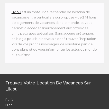
Likibu
est un moteur de recherche de location de
vacances entre particuliers qui propose + de 2 Millions
de logements de vacances dans le monde, et vous
permet d’accéder simultanément aux offres des
principaux sites spécialisés. Sans aucune prétention,
ce blog a pour but de vous aider à trouver l’inspiration
lors de vos prochains voyages, de vous faire part de
bons plans et de vous informer sur les actus du monde
du tourisme.
Trouvez Votre Location De Vacances Sur
Likibu
Paris
Nice