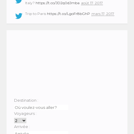
Italy?
https://t.co/JD2q0dJmba
août 17, 2017
Trip to Paris
https://t.co/LgoFr8bGhP
mars 17, 2017
Destination :
Voyageurs :
Arrivée :