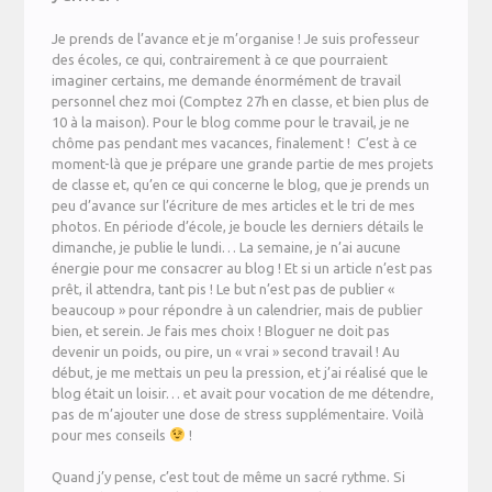
Je prends de l’avance et je m’organise ! Je suis professeur
des écoles, ce qui, contrairement à ce que pourraient
imaginer certains, me demande énormément de travail
personnel chez moi (Comptez 27h en classe, et bien plus de
10 à la maison). Pour le blog comme pour le travail, je ne
chôme pas pendant mes vacances, finalement ! C’est à ce
moment-là que je prépare une grande partie de mes projets
de classe et, qu’en ce qui concerne le blog, que je prends un
peu d’avance sur l’écriture de mes articles et le tri de mes
photos. En période d’école, je boucle les derniers détails le
dimanche, je publie le lundi… La semaine, je n’ai aucune
énergie pour me consacrer au blog ! Et si un article n’est pas
prêt, il attendra, tant pis ! Le but n’est pas de publier «
beaucoup » pour répondre à un calendrier, mais de publier
bien, et serein. Je fais mes choix ! Bloguer ne doit pas
devenir un poids, ou pire, un « vrai » second travail ! Au
début, je me mettais un peu la pression, et j’ai réalisé que le
blog était un loisir… et avait pour vocation de me détendre,
pas de m’ajouter une dose de stress supplémentaire. Voilà
pour mes conseils
!
Quand j’y pense, c’est tout de même un sacré rythme. Si