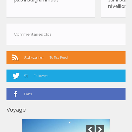
réveillon du Nouvel An
Commentaires clos
Subscribe
To Rss Feed
91
Followers
Fans
Voyage