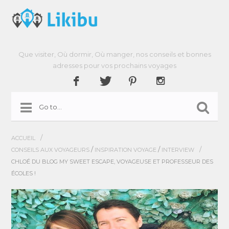
Que visiter, Où dormir, Où manger, nos conseils et bonnes
adresses pour vos prochains voyages
/
ACCUEIL
/
/
/
CONSEILS AUX VOYAGEURS
INSPIRATION VOYAGE
INTERVIEW
CHLOÉ DU BLOG MY SWEET ESCAPE, VOYAGEUSE ET PROFESSEUR DES
ÉCOLES !