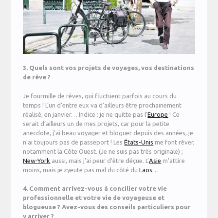
3. Quels sont vos projets de voyages, vos destinations
de rêve ?
Je fourmille de rêves, qui fluctuent parfois au cours du
temps ! L’un d’entre eux va d’ailleurs être prochainement
réalisé, en janvier… Indice : je ne quitte pas l’
Europe
! Ce
serait d’ailleurs un de mes projets, car pour la petite
anecdote, j’ai beau voyager et bloguer depuis des années, je
n’ai toujours pas de passeport ! Les
États-Unis
me font rêver,
notamment la Côte Ouest. (Je ne suis pas très originale) ;
New-York
aussi, mais j’ai peur d’être déçue. L’
Asie
m’attire
moins, mais je zyeute pas mal du côté du
Laos
…
4. Comment arrivez-vous à concilier votre vie
professionnelle et votre vie de voyageuse et
blogueuse ? Avez-vous des conseils particuliers pour
y arriver ?