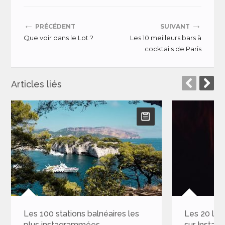
←
→
PRÉCÉDENT
SUIVANT
Que voir dans le Lot ?
Les 10 meilleurs bars à
cocktails de Paris
Articles liés
néaires les
Les 20 lieux les plus appréciés
sur Instagram pour célébrer le