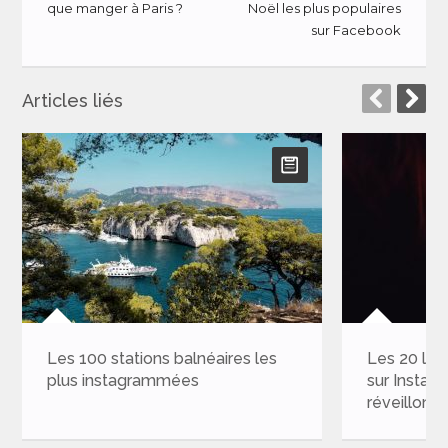
que manger à Paris ?
Noël les plus populaires
sur Facebook
Articles liés
 100 stations balnéaires les
Les 20 lieux les plu
us instagrammées
sur Instagram pour c
réveillon du Nouvel