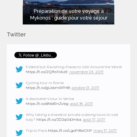
Les meilleures plages de Sardaigne
Préparation de votre voyage à
Mykonos : guide pour votre séjour
pour des vacances de rêve
Twitter
5 Weird but Ravishing Places to Visit Around the World
https://t.co/2Q1fzXVkzE
novembre 03, 2017
Cycling tour in Rome
https://t.co/gLkbmlXFHB
octobre 13, 2017
A discoverer’s tour in Venice
https://t.co/dNIdRnZvbg
août 18, 2017
Why taking a shared or private walking tours to visit
Italy?
https://t.co/JD2q0dJmba
août 17, 2017
Trip to Paris
https://t.co/LgoFr8bGhP
mars 17, 2017