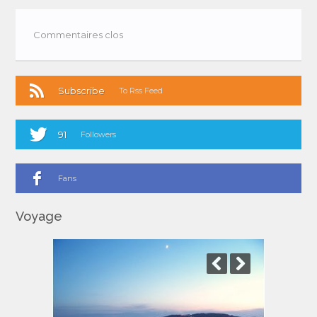
Commentaires clos
Subscribe
To Rss Feed
91
Followers
Fans
Voyage