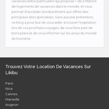
vacances entre particuliers qui propose + de 2 Millions
de logements de vacances dans le monde, et vous
permet d’accéder simultanément aux offres des
principaux sites spécialisés. Sans aucune prétention,
ce blog a pour but de vous aider à trouver l’inspiration
lors de vos prochains voyages, de vous faire part de
bons plans et de vous informer sur les actus du monde
du tourisme.
Trouvez Votre Location De Vacances Sur
Likibu
Paris
Nice
Cannes
Marseille
Avignon