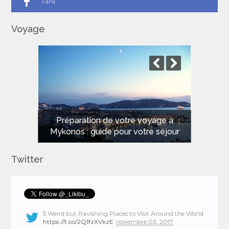
Fans
Voyage
Les meilleures plages de Sardaigne
pour des vacances de rêve
Twitter
5 Weird but Ravishing Places to Visit Around the World
https://t.co/2Q1fzXVkzE
novembre 03, 2017