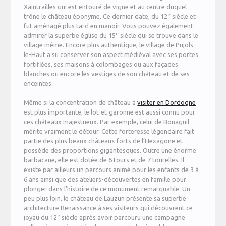
Xaintrailles qui est entouré de vigne et au centre duquel
e
trône le château éponyme. Ce dernier date, du 12
siècle et
fut aménagé plus tard en manoir. Vous pouvez également
e
admirer la superbe église du 15
siècle qui se trouve dans le
village même. Encore plus authentique, le village de Pujols-
le-Haut a su conserver son aspect médiéval avec ses portes
fortifiées, ses maisons à colombages ou aux façades
blanches ou encore les vestiges de son château et de ses
enceintes.
Même si la concentration de château à
visiter en Dordogne
est plus importante, le lot-et-garonne est aussi connu pour
ces châteaux majestueux. Par exemple, celui de Bonaguil
mérite vraiment le détour. Cette forteresse légendaire fait
partie des plus beaux châteaux forts de l’Hexagone et
possède des proportions gigantesques. Outre une énorme
barbacane, elle est dotée de 6 tours et de 7 tourelles. Il
existe par ailleurs un parcours animé pour les enfants de 3 à
6 ans ainsi que des ateliers-découvertes en famille pour
plonger dans l’histoire de ce monument remarquable. Un
peu plus loin, le château de Lauzun présente sa superbe
architecture Renaissance à ses visiteurs qui découvrent ce
e
joyau du 12
siècle après avoir parcouru une campagne