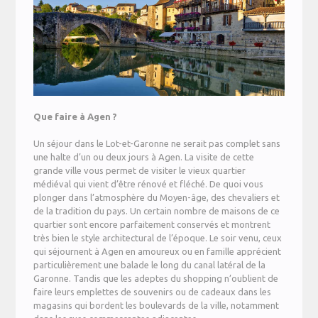
Que faire à Agen ?
Un séjour dans le Lot-et-Garonne ne serait pas complet sans
une halte d’un ou deux jours à Agen. La visite de cette
grande ville vous permet de visiter le vieux quartier
médiéval qui vient d’être rénové et fléché. De quoi vous
plonger dans l’atmosphère du Moyen-âge, des chevaliers et
de la tradition du pays. Un certain nombre de maisons de ce
quartier sont encore parfaitement conservés et montrent
très bien le style architectural de l’époque. Le soir venu, ceux
qui séjournent à Agen en amoureux ou en famille apprécient
particulièrement une balade le long du canal latéral de la
Garonne. Tandis que les adeptes du shopping n’oublient de
faire leurs emplettes de souvenirs ou de cadeaux dans les
magasins qui bordent les boulevards de la ville, notamment