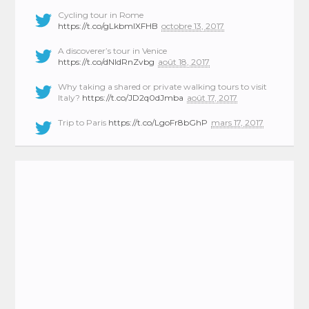
Cycling tour in Rome
https://t.co/gLkbmlXFHB
octobre 13, 2017
A discoverer’s tour in Venice
https://t.co/dNIdRnZvbg
août 18, 2017
Why taking a shared or private walking tours to visit
Italy?
https://t.co/JD2q0dJmba
août 17, 2017
Trip to Paris
https://t.co/LgoFr8bGhP
mars 17, 2017