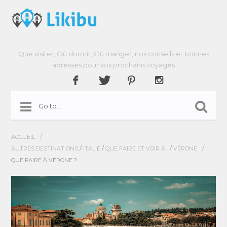
Que visiter, Où dormir, Où manger, nos conseils et bonnes
adresses pour vos prochains voyages
/
ACCUEIL
/
/
/
/
AUTRES DESTINATIONS
ITALIE
QUE FAIRE ET VOIR À...
VÉRONE
QUE FAIRE À VÉRONE ?