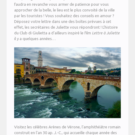
faudra en revanche vous armer de patience pour vous
approcher de la belle, le lieu est le plus convoité de la ville
par les touristes ! Vous souhaitez des conseils en amour ?
Déposez votre lettre dans une des boîtes prévues à cet
effet, les secrétaires de Juliette vous répondront ! L’histoire
du Club di Giulietta a d’ailleurs inspiré le film
Lettre à Juliette
il y a quelques années…
Visitez les célèbres Arènes de Vérone, l’amphithéâtre romain
construit en l’an 30 ap. J.-C., qui accueille chaque année des