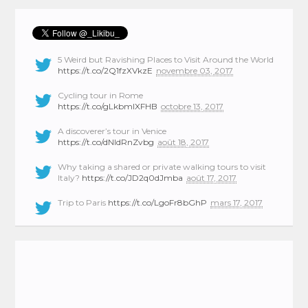
5 Weird but Ravishing Places to Visit Around the World
https://t.co/2Q1fzXVkzE
novembre 03, 2017
Cycling tour in Rome
https://t.co/gLkbmlXFHB
octobre 13, 2017
A discoverer’s tour in Venice
https://t.co/dNIdRnZvbg
août 18, 2017
Why taking a shared or private walking tours to visit
Italy?
https://t.co/JD2q0dJmba
août 17, 2017
Trip to Paris
https://t.co/LgoFr8bGhP
mars 17, 2017