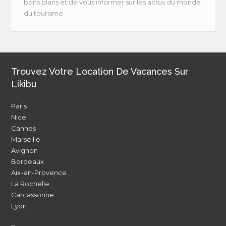
bons plans et de vous informer sur les actus du monde
du tourisme.
Trouvez Votre Location De Vacances Sur
Likibu
Paris
Nice
Cannes
Marseille
Avignon
Bordeaux
Aix-en-Provence
La Rochelle
Carcassonne
Lyon