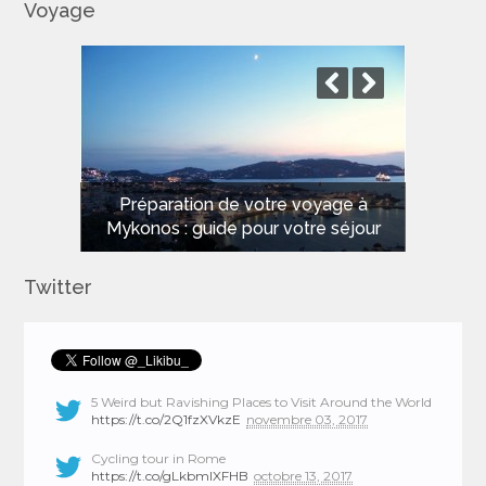
Voyage
Les meilleures plages de Sardaigne
Préparation de votre voyage à
Mykonos : guide pour votre séjour
pour des vacances de rêve
Twitter
5 Weird but Ravishing Places to Visit Around the World
https://t.co/2Q1fzXVkzE
novembre 03, 2017
Cycling tour in Rome
https://t.co/gLkbmlXFHB
octobre 13, 2017