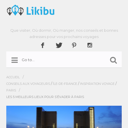
Que visiter, Où dormir, Où manger, nos conseils et bonnes
adresses pour vos prochains voyages
/
ACCUEIL
/
/
/
CONSEILS AUX VOYAGEURS
ÎLE-DE-FRANCE
INSPIRATION VOYAGE
/
PARIS
LES 5 MEILLEURS LIEUX POUR S’ÉVADER À PARIS