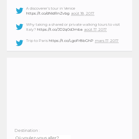
A discoverer’s tour in Venice
https://t.co/dNIdRnZvbg
août 18, 2017
Why taking a shared or private walking tours to visit
Italy?
https://t.co/JD2q0dJmba
août 17, 2017
Trip to Paris
https://t.co/LgoFr8bGhP
mars 17, 2017
Destination :