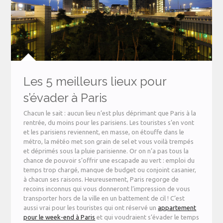
Les 5 meilleurs lieux pour
s’évader à Paris
Chacun le sait : aucun lieu n’est plus déprimant que Paris à la
rentrée, du moins pour les parisiens. Les touristes s’en vont
et les parisiens reviennent, en masse, on étouffe dans le
métro, la météo met son grain de sel et vous voilà trempés
et déprimés sous la pluie parisienne. Or on n’a pas tous la
chance de pouvoir s’offrir une escapade au vert : emploi du
temps trop chargé, manque de budget ou conjoint casanier,
à chacun ses raisons. Heureusement, Paris regorge de
recoins inconnus qui vous donneront l’impression de vous
transporter hors de la ville en un battement de cil ! C’est
aussi vrai pour les touristes qui ont réservé un
appartement
pour le week-end à Paris
et qui voudraient s’évader le temps