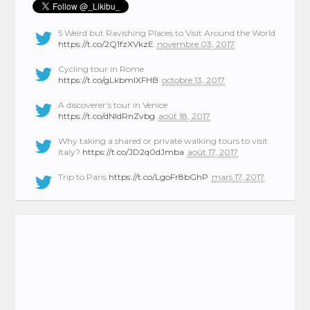
5 Weird but Ravishing Places to Visit Around the World
https://t.co/2Q1fzXVkzE
novembre 03, 2017
Cycling tour in Rome
https://t.co/gLkbmlXFHB
octobre 13, 2017
A discoverer’s tour in Venice
https://t.co/dNIdRnZvbg
août 18, 2017
Why taking a shared or private walking tours to visit
Italy?
https://t.co/JD2q0dJmba
août 17, 2017
Trip to Paris
https://t.co/LgoFr8bGhP
mars 17, 2017