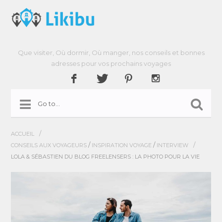
Que visiter, Où dormir, Où manger, nos conseils et bonnes
adresses pour vos prochains voyages
/
ACCUEIL
/
/
/
CONSEILS AUX VOYAGEURS
INSPIRATION VOYAGE
INTERVIEW
LOLA & SÉBASTIEN DU BLOG FREELENSERS : LA PHOTO POUR LA VIE