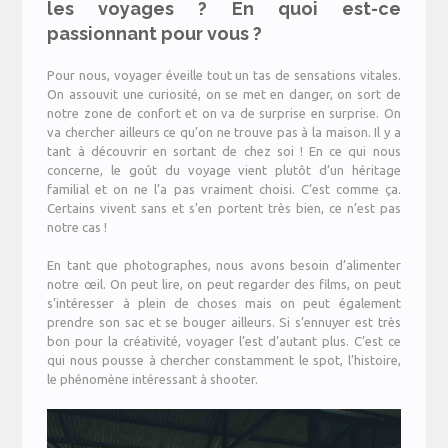
les voyages ? En quoi est-ce
passionnant pour vous ?
Pour nous, voyager éveille tout un tas de sensations vitales.
On assouvit une curiosité, on se met en danger, on sort de
notre zone de confort et on va de surprise en surprise. On
va chercher ailleurs ce qu’on ne trouve pas à la maison. Il y a
tant à découvrir en sortant de chez soi ! En ce qui nous
concerne, le goût du voyage vient plutôt d’un héritage
familial et on ne l’a pas vraiment choisi. C’est comme ça.
Certains vivent sans et s’en portent très bien, ce n’est pas
notre cas !
En tant que photographes, nous avons besoin d’alimenter
notre œil. On peut lire, on peut regarder des films, on peut
s’intéresser à plein de choses mais on peut également
prendre son sac et se bouger ailleurs. Si s’ennuyer est très
bon pour la créativité, voyager l’est d’autant plus. C’est ce
qui nous pousse à chercher constamment le spot, l’histoire,
le phénomène intéressant à shooter.