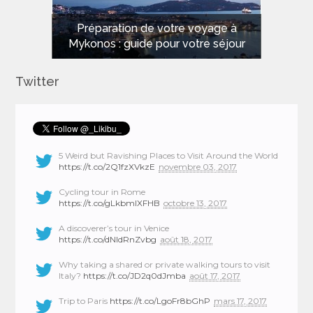
Préparation de votre voyage à
Mykonos : guide pour votre séjour
Twitter
5 Weird but Ravishing Places to Visit Around the World
https://t.co/2Q1fzXVkzE
novembre 03, 2017
Cycling tour in Rome
https://t.co/gLkbmlXFHB
octobre 13, 2017
A discoverer’s tour in Venice
https://t.co/dNIdRnZvbg
août 18, 2017
Why taking a shared or private walking tours to visit
Italy?
https://t.co/JD2q0dJmba
août 17, 2017
Trip to Paris
https://t.co/LgoFr8bGhP
mars 17, 2017