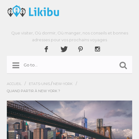
Que visiter, Où dormir, Où manger, nos conseils et bonnes
adresses pour vos prochains voyages
/
/
/
ACCUEIL
ETATS-UNIS
NEW-YORK
QUAND PARTIR À NEW YORK ?