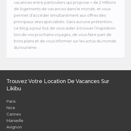
vacances entre particuliers qui propose + de 2 Millions
de logements de vacances dans le monde, et vous
permet d’accéder simultanément aux offres des
principaux sites spécialisés. Sans aucune prétention,
ce blog a pour but de vous aider à trouver l’inspiration
lors de vos prochains voyages, de vous faire part de
bons plans et de vous informer sur les actus du monde
du tourisme.
Trouvez Votre Location De Vacances Sur
Likibu
Paris
Nice
Cannes
Marseille
Avignon