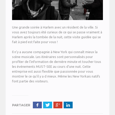
Une grande soirée à Harlem avec un résident de la ville. Si
vous avez toujours été curieux de ce qui se passe vraiment à
Harlem après la tombée de la nuit, cette visite guidée qui se
fait à pied est faite pour vous !
Il n’y a aucune compagnie à New York qui connaît mieux la
scène musicale. Les itinéraires sont personnalisés pour
profiter de l’information de dernière minute et toucher tous
les événements MUST-SEE au cours d’une nuit. Cette
entreprise est aussi flexible que passionnée pour vous
montrer le ce qu’il y a d mieux. Même les New Yorkais natifs
font partie des visiteurs.
PARTAGER