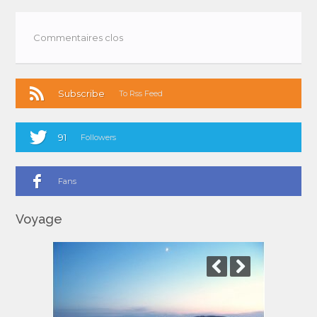
Commentaires clos
Subscribe
To Rss Feed
91
Followers
Fans
Voyage