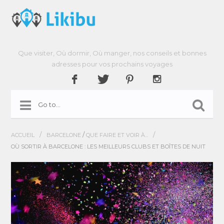
Que visiter, Où dormir, Où manger, nos conseils et bonnes
adresses pour vos prochains voyages
/
/
/
ACCUEIL
BARCELONE
QUE FAIRE ET VOIR À...
OÙ SORTIR À BARCELONE : LES MEILLEURS CLUBS ET BOÎTES DE NUIT