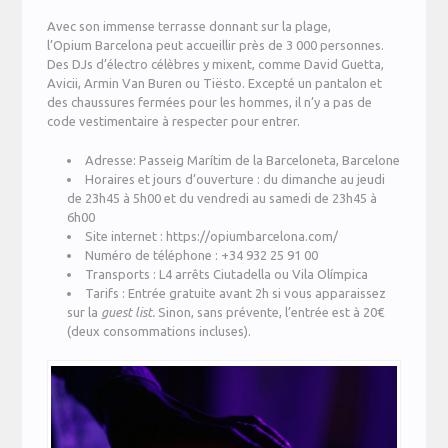
Avec son immense terrasse donnant sur la plage,
l’Opium Barcelona peut accueillir près de 3 000 personnes.
Des DJs d’électro célèbres y mixent, comme David Guetta,
Avicii, Armin Van Buren ou Tiësto. Excepté un pantalon et
des chaussures fermées pour les hommes, il n’y a pas de
code vestimentaire à respecter pour entrer.
Adresse:
Passeig Marítim de la Barceloneta, Barcelone
Horaires et jours d’ouverture : du dimanche au jeudi
de 23h45 à 5h00 et du vendredi au samedi de 23h45 à
6h00
Site internet : https://opiumbarcelona.com/
Numéro de téléphone : +34 932 25 91 00
Transports : L4 arrêts Ciutadella ou Vila Olímpica
Tarifs : Entrée gratuite avant 2h si vous apparaissez
sur la
guest list.
Sinon, sans prévente, l’entrée est à 20€
(deux consommations incluses).