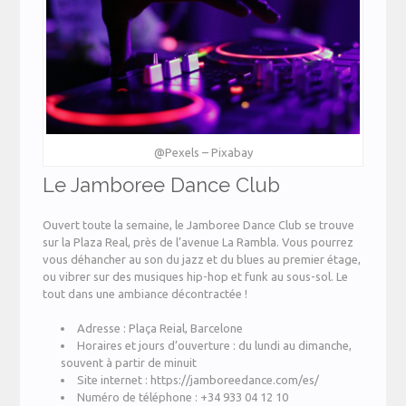
@Pexels – Pixabay
Le Jamboree Dance Club
Ouvert toute la semaine, le Jamboree Dance Club se trouve
sur la Plaza Real, près de l’avenue La Rambla. Vous pourrez
vous déhancher au son du jazz et du blues au premier étage,
ou vibrer sur des musiques hip-hop et funk au sous-sol. Le
tout dans une ambiance décontractée !
Adresse : Plaça Reial, Barcelone
Horaires et jours d’ouverture : du lundi au dimanche,
souvent à partir de minuit
Site internet : https://jamboreedance.com/es/
Numéro de téléphone : +34 933 04 12 10