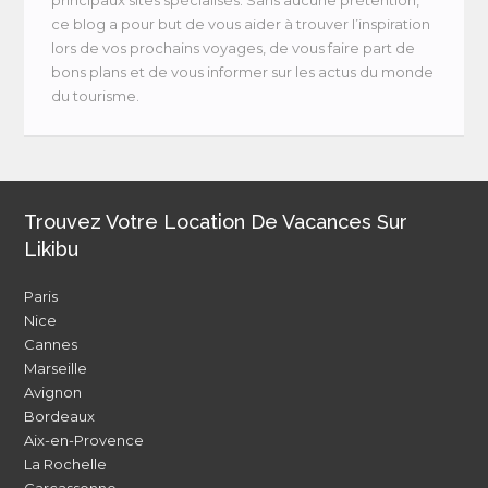
ce blog a pour but de vous aider à trouver l’inspiration
lors de vos prochains voyages, de vous faire part de
bons plans et de vous informer sur les actus du monde
du tourisme.
Trouvez Votre Location De Vacances Sur
Likibu
Paris
Nice
Cannes
Marseille
Avignon
Bordeaux
Aix-en-Provence
La Rochelle
Carcassonne