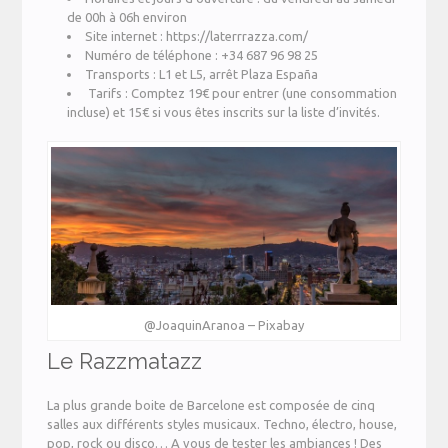
de 00h à 06h environ
Site internet : https://laterrrazza.com/
Numéro de téléphone : +34 687 96 98 25
Transports : L1 et L5, arrêt Plaza España
Tarifs : Comptez 19€ pour entrer (une consommation
incluse) et 15€ si vous êtes inscrits sur la liste d’invités.
@JoaquinAranoa – Pixabay
Le Razzmatazz
La plus grande boite de Barcelone est composée de cinq
salles aux différents styles musicaux. Techno, électro, house,
pop, rock ou disco… A vous de tester les ambiances ! Des