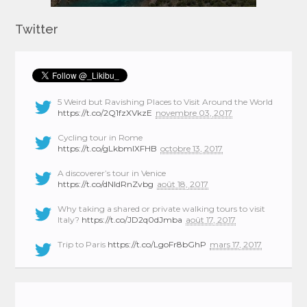
Twitter
5 Weird but Ravishing Places to Visit Around the World
https://t.co/2Q1fzXVkzE
novembre 03, 2017
Cycling tour in Rome
https://t.co/gLkbmlXFHB
octobre 13, 2017
A discoverer’s tour in Venice
https://t.co/dNIdRnZvbg
août 18, 2017
Why taking a shared or private walking tours to visit
Italy?
https://t.co/JD2q0dJmba
août 17, 2017
Trip to Paris
https://t.co/LgoFr8bGhP
mars 17, 2017