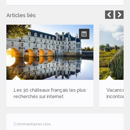
Articles liés
Les 30 châteaux français les plus
Vacances e
recherchés sur internet
incontourna
Commentaires clos