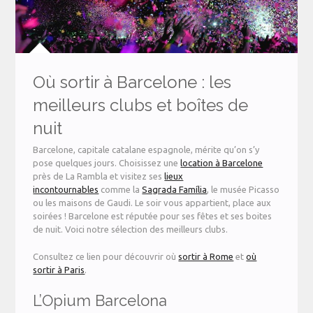
Où sortir à Barcelone : les
meilleurs clubs et boîtes de
nuit
Barcelone, capitale catalane espagnole, mérite qu’on s’y
pose quelques jours. Choisissez une
location à Barcelone
près de La Rambla et visitez ses
lieux
incontournables
comme la
Sagrada Família
, le musée Picasso
ou les maisons de Gaudi. Le soir vous appartient, place aux
soirées ! Barcelone est réputée pour ses fêtes et ses boites
de nuit. Voici notre sélection des meilleurs clubs.
Consultez ce lien pour découvrir où
sortir à Rome
et
où
sortir à Paris
.
L’Opium Barcelona