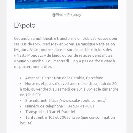
@Phio – Pixabay
L’Apolo
Cet ancien amphithéâtre transformé en club est réputé pour
ses DJs de rock, Mad Max et Soren. La musique varie selon
les jours. Vous pourrez danser sur de l’indie rock lors des
« Nasty Mondays » du lundi, ou sur du reggae pendant les
« Mundo Cannibal » du mercredi. Il n’y a pas de
dress code
à
respecter pour entrer.
Adresse : Carrer Nou de la Rambla, Barcelone
Horaires et jours d’ouverture : du lundi au jeudi de 20h
à 05h, du vendredi au samedi de 20h à 06h et le dimanche
de 19h à 00h
Site internet : https://www.sala-apolo.com/es/
Numéro de téléphone : +34 934 41 40 01
Transports : L3 arrêt Paral lel
Tarifs : entre 10€ et 20€ l’entrée (une consommation
incluse).