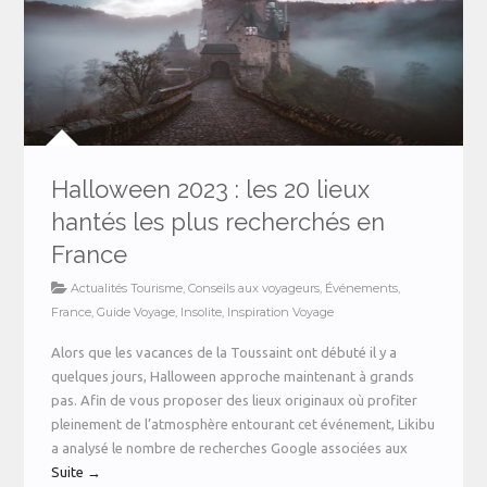
Halloween 2023 : les 20 lieux
hantés les plus recherchés en
France
Actualités Tourisme
,
Conseils aux voyageurs
,
Événements
,
France
,
Guide Voyage
,
Insolite
,
Inspiration Voyage
Alors que les vacances de la Toussaint ont débuté il y a
quelques jours, Halloween approche maintenant à grands
pas. Afin de vous proposer des lieux originaux où profiter
pleinement de l’atmosphère entourant cet événement, Likibu
a analysé le nombre de recherches Google associées aux
Suite →