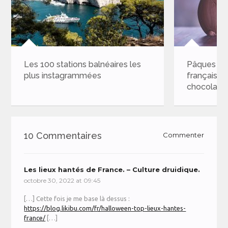
Les 100 stations balnéaires les
Pâques 202
plus instagrammées
françaises
chocolatie
10 Commentaires
Commenter
Les lieux hantés de France. – Culture druidique.
octobre 30, 2022 at 09:45
[…] Cette fois je me base là dessus :
https://blog.likibu.com/fr/halloween-top-lieux-hantes-
france/
[…]