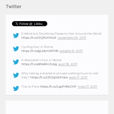
Twitter
5 Weird but Ravishing Places to Visit Around the World
https://t.co/2Q1fzXVkzE
novembre 03, 2017
Cycling tour in Rome
https://t.co/gLkbmlXFHB
octobre 13, 2017
A discoverer’s tour in Venice
https://t.co/dNIdRnZvbg
août 18, 2017
Why taking a shared or private walking tours to visit
Italy?
https://t.co/JD2q0dJmba
août 17, 2017
Trip to Paris
https://t.co/LgoFr8bGhP
mars 17, 2017