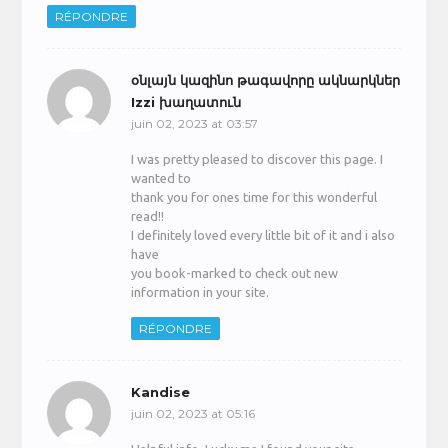
RÉPONDRE
օնլայն կազինո թագավորը ակնարկներ
Izzi խաղատուն
juin 02, 2023 at 03:57
I was pretty pleased to discover this page. I
wanted to
thank you for ones time for this wonderful
read!!
I definitely loved every little bit of it and i also
have
you book-marked to check out new
information in your site.
RÉPONDRE
Kandise
juin 02, 2023 at 05:16