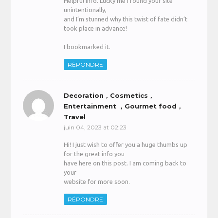
Helpful info. Lucky me I found your site
unintentionally,
and I’m stunned why this twist of fate didn’t
took place in advance!
I bookmarked it.
RÉPONDRE
Decoration，Cosmetics，
Entertainment ，Gourmet food，
Travel
juin 04, 2023 at 02:23
Hi! I just wish to offer you a huge thumbs up
for the great info you
have here on this post. I am coming back to
your
website for more soon.
RÉPONDRE