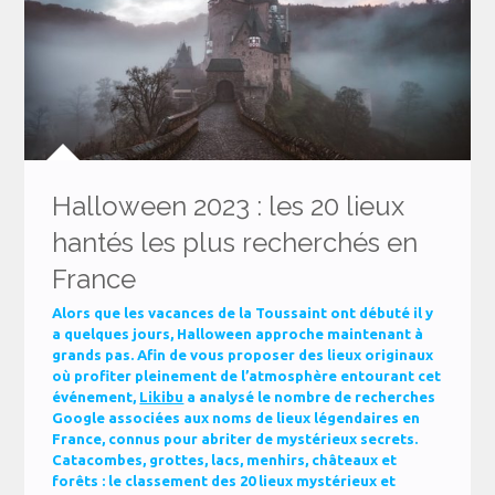
Halloween 2023 : les 20 lieux
hantés les plus recherchés en
France
Alors que les vacances de la Toussaint ont débuté il y
a quelques jours, Halloween approche maintenant à
grands pas. Afin de vous proposer des lieux originaux
où profiter pleinement de l’atmosphère entourant cet
événement,
Likibu
a analysé le nombre de recherches
Google associées aux noms de lieux légendaires en
France, connus pour abriter de mystérieux secrets.
Catacombes, grottes, lacs, menhirs, châteaux et
forêts : le classement des 20 lieux mystérieux et