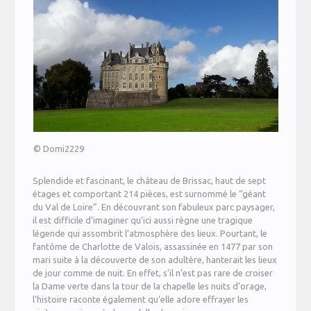
© Domi2229
Splendide et fascinant, le château de Brissac, haut de sept
étages et comportant 214 pièces, est surnommé le “géant
du Val de Loire”. En découvrant son fabuleux parc paysager,
il est difficile d’imaginer qu’ici aussi règne une tragique
légende qui assombrit l’atmosphère des lieux. Pourtant, le
fantôme de Charlotte de Valois, assassinée en 1477 par son
mari suite à la découverte de son adultère, hanterait les lieux
de jour comme de nuit. En effet, s’il n’est pas rare de croiser
la Dame verte dans la tour de la chapelle les nuits d’orage,
l’histoire raconte également qu’elle adore effrayer les