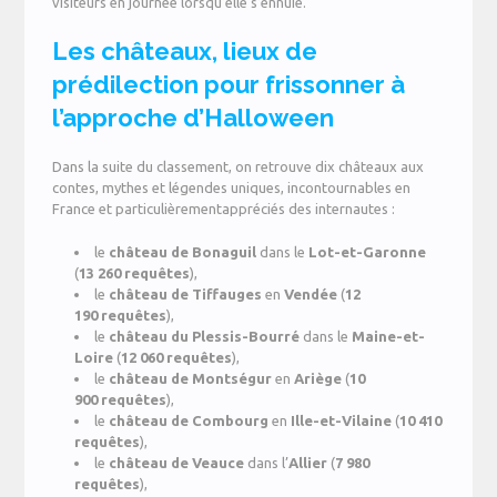
visiteurs en journée lorsqu’elle s’ennuie.
Les châteaux, lieux de
prédilection pour frissonner à
l’approche d’Halloween
Dans la suite du classement, on retrouve dix châteaux aux
contes, mythes et légendes uniques, incontournables en
France et particulièrementappréciés des internautes :
le
château de Bonaguil
dans le
Lot-et-Garonne
(
13 260 requêtes
),
le
château de Tiffauges
en
Vendée
(
12
190 requêtes
),
le
château du Plessis-Bourré
dans le
Maine-et-
Loire
(
12 060 requêtes
),
le
château de Montségur
en
Ariège
(
10
900 requêtes
),
le
château de Combourg
en
Ille-et-Vilaine
(
10 410
requêtes
),
le
château de Veauce
dans l’
Allier
(
7 980
requêtes
),