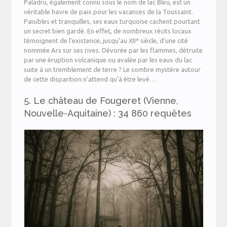
Paladru, également connu sous le nom de lac Bleu, est un
véritable havre de paix pour les vacances de la Toussaint.
Paisibles et tranquilles, ses eaux turquoise cachent pourtant
un secret bien gardé. En effet, de nombreux récits locaux
e
témoignent de l’existence, jusqu’au XII
siècle, d’une cité
nommée Ars sur ses rives. Dévorée par les flammes, détruite
par une éruption volcanique ou avalée par les eaux du lac
suite à un tremblement de terre ? Le sombre mystère autour
de cette disparition n’attend qu’à être levé…
5. Le château de Fougeret (Vienne,
Nouvelle-Aquitaine) : 34 860 requêtes