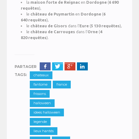
la
maison forte de Reignac
en
Dordogne
(
6 690
requêtes
),
le
château de Puymartin
en
Dordogne
(
6
640 requêtes
),
le
château de Gisors
dans l’
Eure
(
5 130 requêtes
),
le
château de Carrouges
dans l’
Orne
(
4
820 requêtes
).
PARTAGER
TAGS:
chateaux
fantome
france
frissons
halloween
idees halloween
legende
lieux hantés