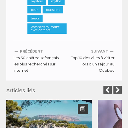
mystere
mythe
peur
toussaint
tresor
vacances toussaint
avec enfants
←
→
PRÉCÉDENT
SUIVANT
Les 30 châteaux français
Top 10 des villes à visiter
les plus recherchés sur
lors d’un séjour au
internet
Québec
Articles liés