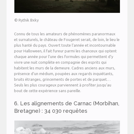
© Rythik Bxky
Connu de tous les amateurs de phénomènes paranormaux
et surnaturels, le château de Fougeret serait, de loin, le lieu le
plus hanté du pays. Ouvert toute l’année et incontournable
pour Halloween, il fait fureur parmi les chanceux qui optent
chaque année pour l’une des formules qui permettent d’y
vivre une nuit complète en compagnie des esprits qui
habitent les murs de la demeure. Cadres anciens aux murs,
présence d’un médium, poupées aux regards inquiétants,
bruits étranges, grincements de portes et de parquet…
Seuls les plus courageux parviennent à profiter jusqu’au
bout de cette expérience sans pareille.
6. Les alignements de Carnac (Morbihan,
Bretagne) : 34 030 requêtes