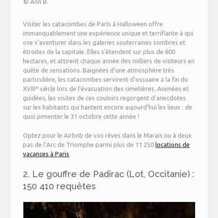
© Ann B.
Visiter les catacombes de Paris à Halloween offre
immanquablement une expérience unique et terrifiante à qui
ose s’aventurer dans les galeries souterraines sombres et
étroites de la capitale. Elles s’étendent sur plus de 800
hectares, et attirent chaque année des milliers de visiteurs en
quête de sensations. Baignées d’une atmosphère très
particulière, les catacombes servirent d’ossuaire à la fin du
e
XVIII
siècle lors de l’évacuation des cimetières. Animées et
guidées, les visites de ces couloirs regorgent d’anecdotes
sur les habitants qui hantent encore aujourd’hui les lieux : de
quoi pimenter le 31 octobre cette année !
Optez pour le Airbnb de vos rêves dans le Marais ou à deux
pas de l’Arc de Triomphe parmi plus de 11 250
locations de
vacances à Paris
.
2. Le gouffre de Padirac (Lot, Occitanie) :
150 410 requêtes