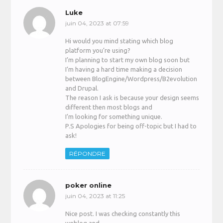
Luke
juin 04, 2023 at 07:59
Hi would you mind stating which blog
platform you’re using?
I’m planning to start my own blog soon but
I’m having a hard time making a decision
between BlogEngine/Wordpress/B2evolution
and Drupal.
The reason I ask is because your design seems
different then most blogs and
I’m looking for something unique.
P.S Apologies for being off-topic but I had to
ask!
RÉPONDRE
poker online
juin 04, 2023 at 11:25
Nice post. I was checking constantly this