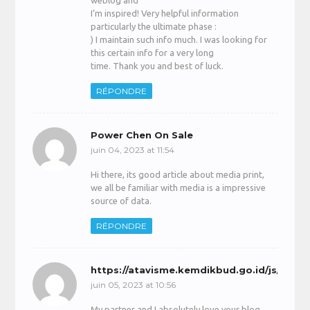
weblog and
I’m inspired! Very helpful information
particularly the ultimate phase :
) I maintain such info much. I was looking for
this certain info for a very long
time. Thank you and best of luck.
RÉPONDRE
Power Chen On Sale
juin 04, 2023 at 11:54
Hi there, its good article about media print,
we all be familiar with media is a impressive
source of data.
RÉPONDRE
https://atavisme.kemdikbud.go.id/js/pages
juin 05, 2023 at 10:56
My partner and I absolutely love your blog