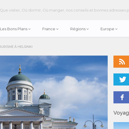
Que visiter, Où dormir, Où manger, nos conseils et bonnes adresses 
Les Bons Plans
France
Régions
Europe
OURISME À HELSINKI
Voya