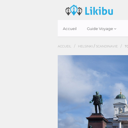
Accueil
Guide Voyage
/
/
/
ACCUEIL
HELSINKI
SCANDINAVIE
T