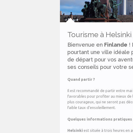
Tourisme à Helsinki
Bienvenue en
Finlande
! 
pourtant une ville idéal
de départ pour vos aven
ses conseils pour votre sé
Quand partir ?
Il est recommandé de partir entre mai
favorables pour profiter au mieux de la 
plus courageux, qui ne seront pas déco
faible taux d’ensoleillement.
Quelques informations pratiques
Helsinki
est située à trois heures en a