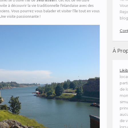
inki se trouve l’île de
Seurasaari
. Cet îlot de verdure
Vous
nvite à découvrir la vie traditionnelle finlandaise avec des
iens. Vous pourrez vous balader et visiter l’île tout en vous
Rejo
 Une visite passionnante !
blog
Cont
À Pro
Liki
loca
part
de l
mon
simu
prin
aucu
de v
lors