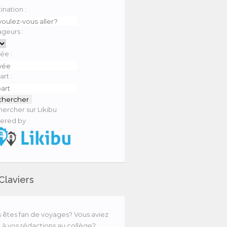
ination :
geurs :
vée :
rt :
ercher sur Likibu
ered by
Claviers
 êtes fan de voyages? Vous aviez
0 à vos rédactions au collège?