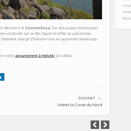
vous
vous
du t
ans découvrir le
Suomenlinna
, l’un des joyaux touristiques
me construite sur six îles figure en effet au patrimoine
e bâtiment chargé d’histoire vous en apprendra beaucoup
ver votre
appartement à Helsinki
sur Likibu.
→
SUIVANT
Visiter la Corse du Nord