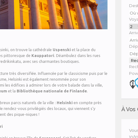
Dest
Voya
Arri
Dépa
lsinki, on trouve la cathédrale
Uspenski
et la place du
rès pittoresque de
Kauppatori
. Déambulez dans les rues
edrikinkatu, avec ses charmantes boutiques.
Rech
Pow
ture très diversifiée. Influencée par le classicisme puis par le
isme, Helsinki est également renommée pour son
i les édifices à admirer lors de votre balade dans la ville,
eum
et la
Bibliothèque nationale de Finlande
.
breux parcs naturels de la ville :
Helsinki
en compte près
À Vos 
de rendez-vous privilégiés des locaux, qui viennent s’y
sent des pique-niques !
ri
Vous
10/1