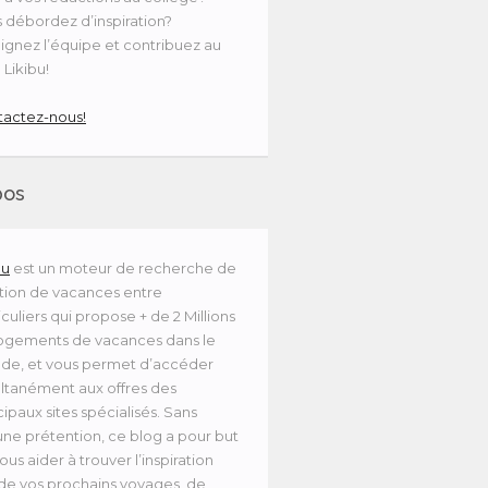
 débordez d’inspiration?
ignez l’équipe et contribuez au
 Likibu!
actez-nous!
pos
bu
est un moteur de recherche de
tion de vacances entre
iculiers qui propose + de 2 Millions
ogements de vacances dans le
de, et vous permet d’accéder
ltanément aux offres des
cipaux sites spécialisés. Sans
ne prétention, ce blog a pour but
ous aider à trouver l’inspiration
 de vos prochains voyages, de