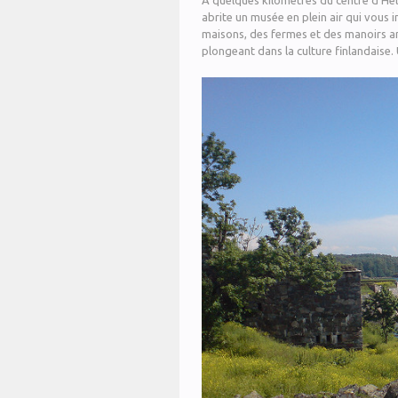
A quelques kilomètres du centre d’Hels
abrite un musée en plein air qui vous i
maisons, des fermes et des manoirs anc
plongeant dans la culture finlandaise.