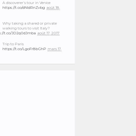
A discoverer’s tour in Venice
https://t.co/dNIdRnZvbg
août 18,
Why taking a shared or private
walking tours to visit Italy?
s://t.co/JD2q0dJmba
août 17, 2017
Trip to Paris
https://t.co/LgoFr8bGhP
mars 17,