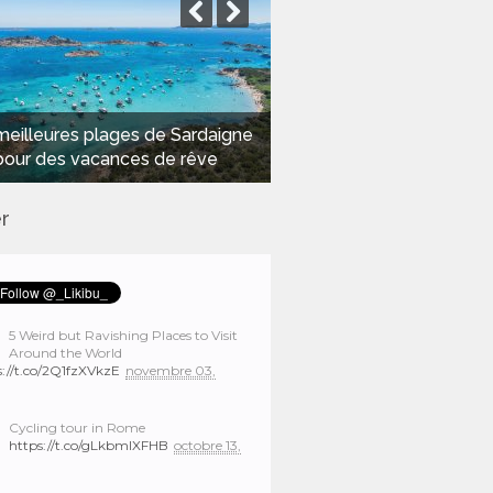
meilleures plages de Sardaigne
pour des vacances de rêve
r
5 Weird but Ravishing Places to Visit
Around the World
s://t.co/2Q1fzXVkzE
novembre 03,
Cycling tour in Rome
https://t.co/gLkbmlXFHB
octobre 13,