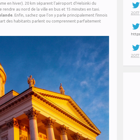
me en hiver). 20 km séparent l’aéroport d’Helsinki du
e rendre au nord de la ville en bus et 15 minutes en taxi.
2017
nlande
. Enfin, sachez que l’on y parle principalement finnois
lupart des habitants parlent ou comprennent parfaitement
http
2017