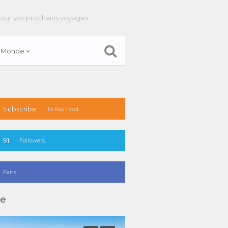
pour vos prochains voyages
Monde
Subscribe
To Rss Feed
91
Followers
Fans
ge