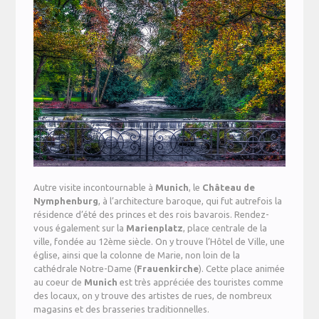
Autre visite incontournable à
Munich
, le
Château
de
Nymphenburg
, à l’architecture baroque, qui fut autrefois la
résidence d’été des princes et des rois bavarois. Rendez-
vous également sur la
Marienplatz
, place centrale de la
ville, fondée au 12ème siècle. On y trouve l’Hôtel de Ville, une
église, ainsi que la colonne de Marie, non loin de la
cathédrale Notre-Dame (
Frauenkirche
). Cette place animée
au coeur de
Munich
est très appréciée des touristes comme
des locaux, on y trouve des artistes de rues, de nombreux
magasins et des brasseries traditionnelles.