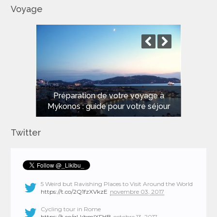
Voyage
Les meilleures plages de Sardaigne
Préparation de votre voyage à
Mykonos : guide pour votre séjour
pour des vacances de rêve
Twitter
5 Weird but Ravishing Places to Visit Around the World
https://t.co/2Q1fzXVkzE
novembre 03, 2017
Cycling tour in Rome
https://t.co/gLkbmlXFHB
octobre 13, 2017