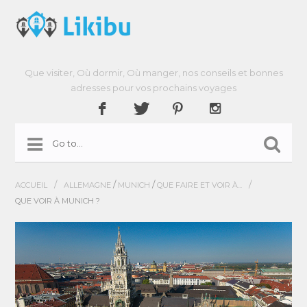
Que visiter, Où dormir, Où manger, nos conseils et bonnes
adresses pour vos prochains voyages
/
/
/
/
ACCUEIL
ALLEMAGNE
MUNICH
QUE FAIRE ET VOIR À...
QUE VOIR À MUNICH ?