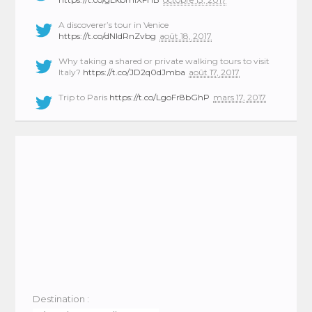
A discoverer’s tour in Venice
https://t.co/dNIdRnZvbg
août 18, 2017
Why taking a shared or private walking tours to visit
Italy?
https://t.co/JD2q0dJmba
août 17, 2017
Trip to Paris
https://t.co/LgoFr8bGhP
mars 17, 2017
Destination :