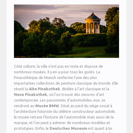
Côté culture, la ville n’est pas en reste et dispose de
nombreux musées. Il y en a pour tous les goûts. La
Pinacothèque de Munich renferme l’une des plus
importantes collections de peinture classique du monde. Elle
réunit la
Alte
Pinakothek
, dédiée à l’art classique et la
Neue
Pinakothek
, où l’on trouve des oeuvres d’art
contemporain. Les passionnés d’automobiles, eux, se
rendront au
Musée
BMW
. Situé au pied du siège social à
l’architecture futuriste du célèbre constructeur automobile,
le musée retrace l’histoire de l’automobile mais aussi de la
marque, et l’on peut y admirer de nombreux modèles et
prototypes. Enfin, le
Deutsches
Museum
est quant à lui