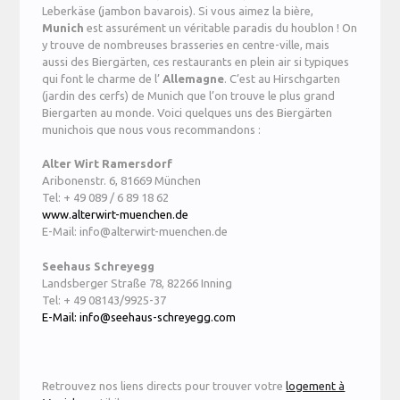
Leberkäse (jambon bavarois). Si vous aimez la bière,
Munich
est assurément un véritable paradis du houblon ! On
y trouve de nombreuses brasseries en centre-ville, mais
aussi des Biergärten, ces restaurants en plein air si typiques
qui font le charme de l’
Allemagne
. C’est au Hirschgarten
(jardin des cerfs) de Munich que l’on trouve le plus grand
Biergarten au monde. Voici quelques uns des Biergärten
munichois que nous vous recommandons :
Alter Wirt Ramersdorf
Aribonenstr. 6, 81669 München
Tel: + 49 089 / 6 89 18 62
www.alterwirt-muenchen.de
E-Mail: info@alterwirt-muenchen.de
Seehaus Schreyegg
Landsberger Straße 78, 82266 Inning
Tel: + 49 08143/9925-37
E-Mail: info@seehaus-schreyegg.com
Retrouvez nos liens directs pour trouver votre
logement à