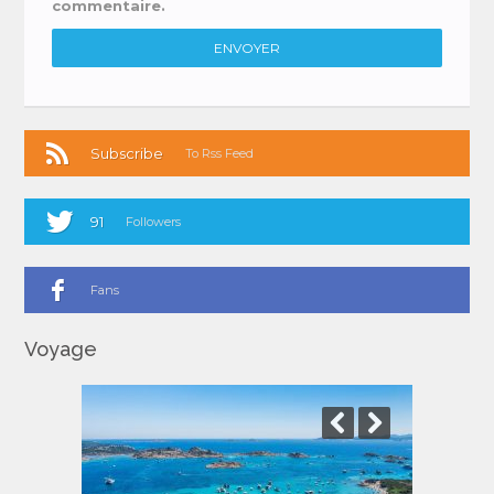
commentaire.
Subscribe
To Rss Feed
91
Followers
Fans
Voyage