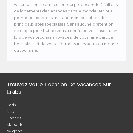
vacances entre particuliers qui propose + de 2 Millions
de logements de vacances dans le monde, et vous
permet d’accéder simultanément aux offres des
principaux sites spécialisés. Sans aucune prétention,
ce blog a pour but de vous aider à trouver l’inspiration
lors de vos prochains voyages, de vous faire part de
bons plans et de vous informer sur les actus du monde
du tourisme.
Trouvez Votre Location De Vacances Sur
Likibu
Paris
Nice
Cannes
Marseille
Avignon