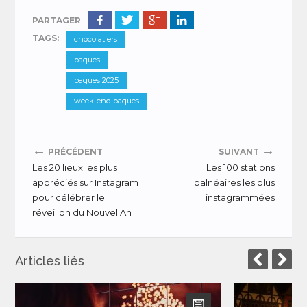
PARTAGER
TAGS:
chocolatiers
paques
paques 2025
week-end paques
←
→
PRÉCÉDENT
SUIVANT
Les 20 lieux les plus
Les 100 stations
appréciés sur Instagram
balnéaires les plus
pour célébrer le
instagrammées
réveillon du Nouvel An
Articles liés