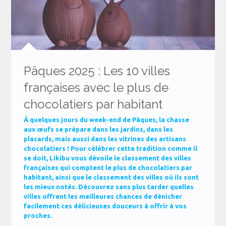
Pâques 2025 : Les 10 villes
françaises avec le plus de
chocolatiers par habitant
À quelques jours du week-end de Pâques, la chasse
aux œufs se prépare dans les jardins, dans les
placards, mais aussi dans les vitrines des artisans
chocolatiers ! Pour célébrer cette tradition comme il
se doit, Likibu vous dévoile le classement des villes
françaises qui comptent le plus de chocolatiers par
habitant, ainsi que le classement des villes où ils sont
les mieux notés. Découvrez sans plus tarder quelles
villes offrent les meilleures chances de dénicher
facilement ces délicieuses douceurs à offrir à vos
proches.