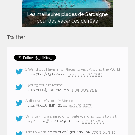
Les meilleures plages de Sardaigne
pour des vacances de rêve
Twitter
5 Weird but Ravishing Places to Visit Around the World
https://t.co/2Q1fzXVkzE
novembre 03, 2017
Cycling tour in Rome
https://t.co/gLkbmlXFHB
octobre 13, 2017
A discoverer’s tour in Venice
https://t.co/dNIdRnZvbg
août 18, 2017
Why taking a shared or private walking tours to visit
Italy?
https://t.co/JD2q0dJmba
août 17, 2017
Trip to Paris
https://t.co/LgoFr8bGhP
mars 17, 2017