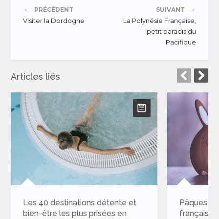
←
→
PRÉCÉDENT
SUIVANT
Visiter la Dordogne
La Polynésie Française,
petit paradis du
Pacifique
Articles liés
Pâques 2025 : Les 10 villes
Les 20 lie
françaises avec le plus de
sur Instag