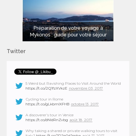
Les meilleures plages de Sardaigne
Préparation de votre voyage à
Mykonos : guide pour votre séjour
pour des vacances de rêve
Twitter
5 Weird but Ravishing Places to Visit Around the World
https://t.co/2Q1fzXVkzE
novembre 03, 2017
Cycling tour in Rome
https://t.co/gLkbmlXFHB
octobre 13, 2017
A discoverer’s tour in Venice
https://t.co/dNIdRnZvbg
août 18, 2017
Why taking a shared or private walking tours to visit
Italy?
https://t.co/JD2q0dJmba
août 17, 2017