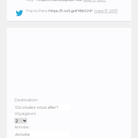
Trip to Paris
https://t.co/LgoFr8bGhP
mars 17, 2017
Destination :
Voyageurs :
Arrivée :