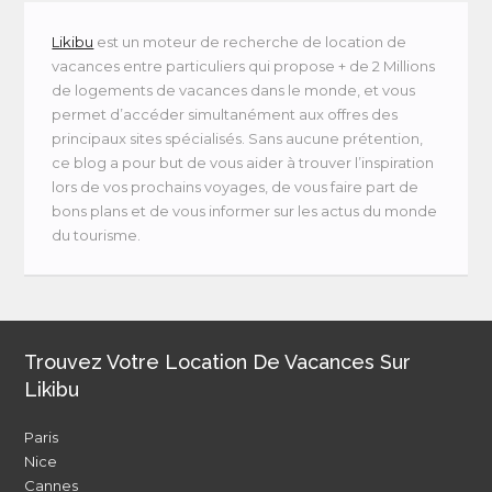
Likibu
est un moteur de recherche de location de
vacances entre particuliers qui propose + de 2 Millions
de logements de vacances dans le monde, et vous
permet d’accéder simultanément aux offres des
principaux sites spécialisés. Sans aucune prétention,
ce blog a pour but de vous aider à trouver l’inspiration
lors de vos prochains voyages, de vous faire part de
bons plans et de vous informer sur les actus du monde
du tourisme.
Trouvez Votre Location De Vacances Sur
Likibu
Paris
Nice
Cannes