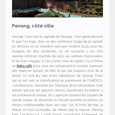
Penang, côté ville
George Town est la capitale de Penang. C’est généralement
là que l’on loge, dans un des nombreux lodge de la capital,
en dortoirs ou en chambre seul sans fenêtre (si,si), pour les
budgets les plus modestes. La vie nocturne y est très
animée, entre les marchés de nuits, les cantines improvisées,
et les bars reggae, il y en a pour tous les goûts. Il y a même
un
N
eko café
, pour ceux qui connaissent le concept (caresser
des chats en buvant du thé) et qui ont toujours rêvé de le
tester. Ce sont les rues et les habitations de George Town
qui lui ont valu sa classification au patrimoine de l’UNESCO.
L’architecture, marquée par l’époque de la colonisation tout
autant que par les apports chinois, musulmans et indiens, y
est précieuse et unique. On y aperçoit souvent les couples de
mariés malais du dimanche se faisant prendre en photos en
tenues traditionnelles dans ses rues. Sur le front de mer, la
Mairie et Fort Cornwallis, de même que la maison Cheong
Fatt Tze Mansion à Leith Street constituent également de