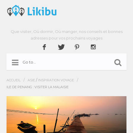
Que visiter, Où dormir, Où manger, nos conseils et bonnes
adresses pour vos prochains voyages
/
/
/
ACCUEIL
ASIE
INSPIRATION VOYAGE
ILE DE PENANG : VISITER LA MALAISIE