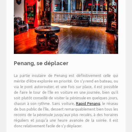
Penang, se déplacer
La partie insulaire de Penang est définitivement celle qui
mérite d’être explorée en priorité. On s’y rend en bateau, ou
via le pont autoroutier, et une fois sur place, il est possible
de faire le tour de l’île en voiture en une journée, bien qu’il
soit plutôt conseillé de visiter la péninsule en quelques jours,
chacun à son rythme. Sans voiture,
Rapid Penang
, le réseau
de bus public de l’île, dessert remarquablement bien tous les
recoins de la péninsule jusqu’aux plus reculés, à des horaires
réguliers et jusqu’à une heure avancée de la soirée. Il est
donc relativement facile de s’y déplacer.