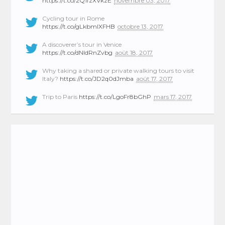
https://t.co/2Q1fzXVkzE
novembre 03, 2017
Cycling tour in Rome
https://t.co/gLkbmlXFHB
octobre 13, 2017
A discoverer’s tour in Venice
https://t.co/dNIdRnZvbg
août 18, 2017
Why taking a shared or private walking tours to visit
Italy?
https://t.co/JD2q0dJmba
août 17, 2017
Trip to Paris
https://t.co/LgoFr8bGhP
mars 17, 2017