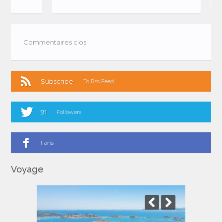
Commentaires clos
Subscribe
To Rss Feed
91
Followers
Fans
Voyage