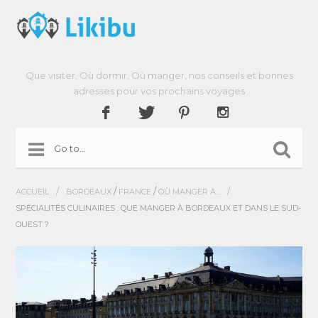
Que visiter, Où dormir, Où manger, nos conseils et bonnes
adresses pour vos prochains voyages
/
/
/
/
ACCUEIL
BORDEAUX
FRANCE
OÙ MANGER À...
SPÉCIALITÉS CULINAIRES : QUE MANGER À BORDEAUX ET DANS LE SUD-
OUEST ?