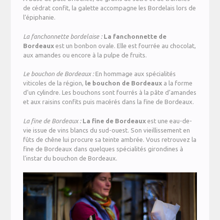
de cédrat confit, la galette accompagne les Bordelais lors de
l’épiphanie.
La fanchonnette bordelaise :
La fanchonnette de
Bordeaux
est un bonbon ovale. Elle est fourrée au chocolat,
aux amandes ou encore à la pulpe de fruits.
Le bouchon de Bordeaux :
En hommage aux spécialités
viticoles de la région,
le bouchon de Bordeaux
a la forme
d’un cylindre. Les bouchons sont fourrés à la pâte d’amandes
et aux raisins confits puis macérés dans la fine de Bordeaux.
La fine de Bordeaux :
La fine de Bordeaux
est une eau-de-
vie issue de vins blancs du sud-ouest. Son vieillissement en
fûts de chêne lui procure sa teinte ambrée. Vous retrouvez la
fine de Bordeaux dans quelques spécialités girondines à
l’instar du bouchon de Bordeaux.