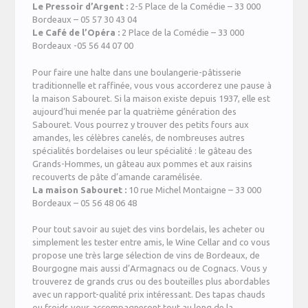
Le Pressoir d’Argent :
2-5 Place de la Comédie – 33 000
Bordeaux – 05 57 30 43 04
Le Café de l’Opéra :
2 Place de la Comédie – 33 000
Bordeaux -05 56 44 07 00
Pour faire une halte dans une boulangerie-pâtisserie
traditionnelle et raffinée, vous vous accorderez une pause à
la maison Sabouret. Si la maison existe depuis 1937, elle est
aujourd’hui menée par la quatrième génération des
Sabouret. Vous pourrez y trouver des petits fours aux
amandes, les célèbres canelés, de nombreuses autres
spécialités bordelaises ou leur spécialité : le gâteau des
Grands-Hommes, un gâteau aux pommes et aux raisins
recouverts de pâte d’amande caramélisée.
La maison Sabouret :
10 rue Michel Montaigne – 33 000
Bordeaux – 05 56 48 06 48
Pour tout savoir au sujet des vins bordelais, les acheter ou
simplement les tester entre amis, le Wine Cellar and co vous
propose une très large sélection de vins de Bordeaux, de
Bourgogne mais aussi d’Armagnacs ou de Cognacs. Vous y
trouverez de grands crus ou des bouteilles plus abordables
avec un rapport-qualité prix intéressant. Des tapas chauds
ou froids vous accompagneront tout au long de la