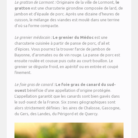
Le gratton de Lormont :
Originaire de la ville de Lormont,
le
gratton
est une charcuterie girondine composée de lard, de
jambon et d’épaule de porc. Après une dizaine d’heures de
cuisson, le mélange des viandes est moulé dans une terrine
d’où sa forme compacte.
Le grenier médocain :
Le grenier du Médoc
est une
charcuterie cuisinée à partir de panse de porc, d’ail et
d’épices. Vous pourrez la trouver farcie de jambon de
Bayonne, d’aromates ou de vin rouge. La panse de porc est
ensuite roulée et cousue puis cuite au court-bouillon. Le
grenier se déguste froid, en apéritif ou en entrée et coupé
finement.
Le foie gras de canard :
Le foie gras de canard du sud-
ouest
bénéficie d’une appellation d’origine protégée.
L’appellation garantit que les canards sont bien gavés dans
le sud-ouest de la France. Six zones géographiques sont
alors strictement définies : les aires de Chalosse, Gascogne,
du Gers, des Landes, du Périgord et de Quercy.