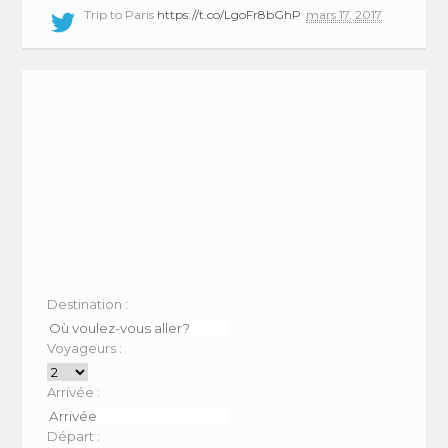
Trip to Paris
https://t.co/LgoFr8bGhP
mars 17, 2017
Destination :
Voyageurs :
Arrivée :
Départ :