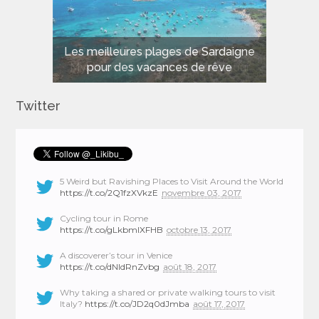
Les meilleures plages de Sardaigne
pour des vacances de rêve
Twitter
5 Weird but Ravishing Places to Visit Around the World
https://t.co/2Q1fzXVkzE
novembre 03, 2017
Cycling tour in Rome
https://t.co/gLkbmlXFHB
octobre 13, 2017
A discoverer’s tour in Venice
https://t.co/dNIdRnZvbg
août 18, 2017
Why taking a shared or private walking tours to visit
Italy?
https://t.co/JD2q0dJmba
août 17, 2017