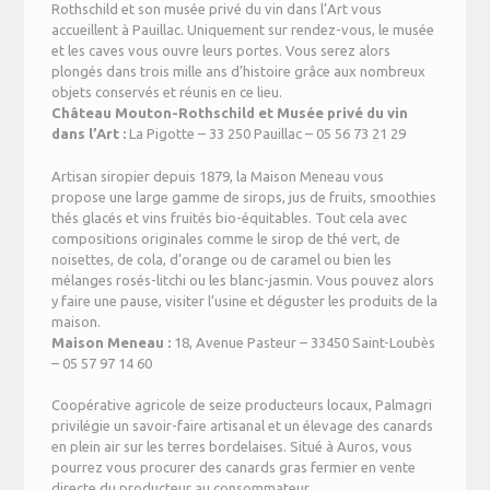
Rothschild et son musée privé du vin dans l’Art vous
accueillent à Pauillac. Uniquement sur rendez-vous, le musée
et les caves vous ouvre leurs portes. Vous serez alors
plongés dans trois mille ans d’histoire grâce aux nombreux
objets conservés et réunis en ce lieu.
Château Mouton-Rothschild et Musée privé du vin
dans l’Art :
La Pigotte – 33 250 Pauillac – 05 56 73 21 29
Artisan siropier depuis 1879, la Maison Meneau vous
propose une large gamme de sirops, jus de fruits, smoothies
thés glacés et vins fruités bio-équitables. Tout cela avec
compositions originales comme le sirop de thé vert, de
noisettes, de cola, d’orange ou de caramel ou bien les
mélanges rosés-litchi ou les blanc-jasmin. Vous pouvez alors
y faire une pause, visiter l’usine et déguster les produits de la
maison.
Maison Meneau :
18, Avenue Pasteur – 33450 Saint-Loubès
– 05 57 97 14 60
Coopérative agricole de seize producteurs locaux, Palmagri
privilégie un savoir-faire artisanal et un élevage des canards
en plein air sur les terres bordelaises. Situé à Auros, vous
pourrez vous procurer des canards gras fermier en vente
directe du producteur au consommateur.