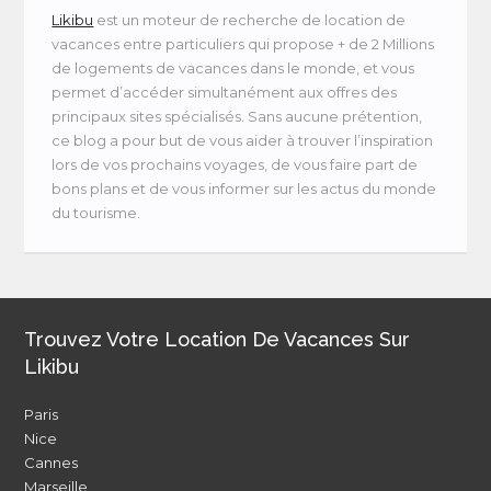
Likibu
est un moteur de recherche de location de
vacances entre particuliers qui propose + de 2 Millions
de logements de vacances dans le monde, et vous
permet d’accéder simultanément aux offres des
principaux sites spécialisés. Sans aucune prétention,
ce blog a pour but de vous aider à trouver l’inspiration
lors de vos prochains voyages, de vous faire part de
bons plans et de vous informer sur les actus du monde
du tourisme.
Trouvez Votre Location De Vacances Sur
Likibu
Paris
Nice
Cannes
Marseille