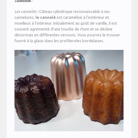
Les
cannelés :
Gâteau cylindrique reconnaissable à ses
cannelures,
le
cannelé
est caramélisé à l’extérieur et
moelleux à l’intérieur. Initialement au goût de vanille, il est
souvent agrémenté d’une touche de rhum et se décline
désormais en différentes versions. Vous pourrez le trouver
fourré à la glace dans les profiteroles bordelaises.