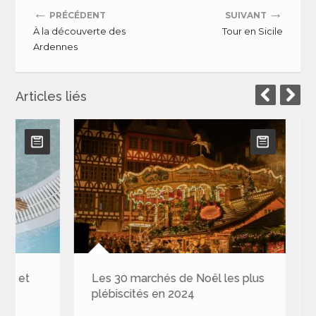
←
→
PRÉCÉDENT
SUIVANT
À la découverte des
Tour en Sicile
Ardennes
Articles liés
Les 30 marchés de Noël les plus
Camping en
plébiscités en 2024
confort et 