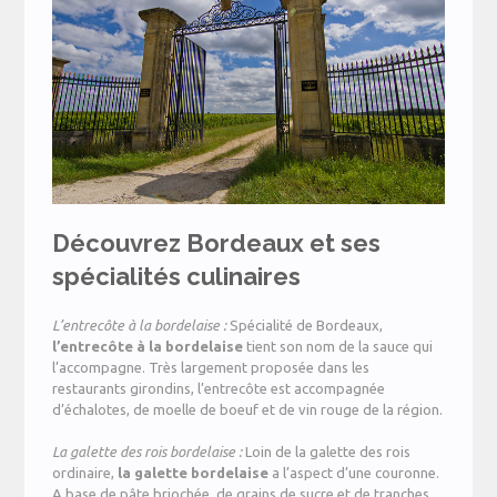
Découvrez Bordeaux et ses
spécialités culinaires
L’entrecôte à la bordelaise :
Spécialité de Bordeaux,
l’entrecôte à la bordelaise
tient son nom de la sauce qui
l’accompagne. Très largement proposée dans les
restaurants girondins, l’entrecôte est accompagnée
d’échalotes, de moelle de boeuf et de vin rouge de la région.
La galette des rois bordelaise :
Loin de la galette des rois
ordinaire,
la galette bordelaise
a l’aspect d’une couronne.
A base de pâte briochée, de grains de sucre et de tranches