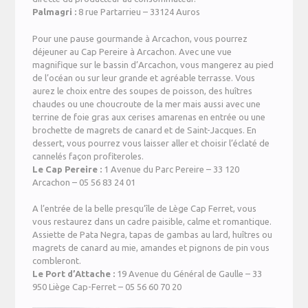
Palmagri :
8 rue Partarrieu – 33124 Auros
Pour une pause gourmande à Arcachon, vous pourrez
déjeuner au Cap Pereire à Arcachon. Avec une vue
magnifique sur le bassin d’Arcachon, vous mangerez au pied
de l’océan ou sur leur grande et agréable terrasse. Vous
aurez le choix entre des soupes de poisson, des huîtres
chaudes ou une choucroute de la mer mais aussi avec une
terrine de foie gras aux cerises amarenas en entrée ou une
brochette de magrets de canard et de Saint-Jacques. En
dessert, vous pourrez vous laisser aller et choisir l’éclaté de
cannelés façon profiteroles.
Le Cap Pereire :
1 Avenue du Parc Pereire – 33 120
Arcachon – 05 56 83 24 01
A l’entrée de la belle presqu’île de Lège Cap Ferret, vous
vous restaurez dans un cadre paisible, calme et romantique.
Assiette de Pata Negra, tapas de gambas au lard, huîtres ou
magrets de canard au mie, amandes et pignons de pin vous
combleront.
Le Port d’Attache :
19 Avenue du Général de Gaulle – 33
950 Liège Cap-Ferret – 05 56 60 70 20