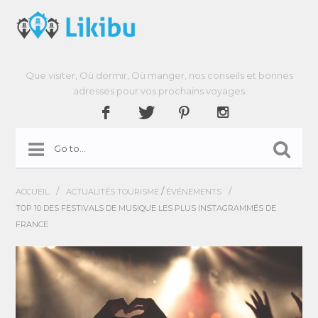
Que visiter, Où dormir, Où manger, nos conseils et bonnes
adresses pour vos prochains voyages
/
/
/
ACCUEIL
ACTUALITÉS TOURISME
ÉVÉNEMENTS
TOP 10 DES FESTIVALS DE MUSIQUE LES PLUS INSTAGRAMMÉS DE
FRANCE