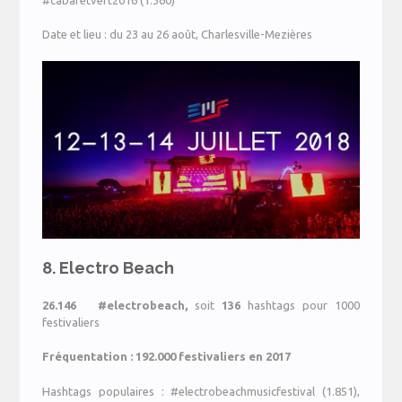
Date et lieu : du 23 au 26 août, Charlesville-Mezières
8. Electro Beach
26.146 #electrobeach,
soit
136
hashtags pour 1000
festivaliers
Fréquentation : 192.000 festivaliers en 2017
Hashtags populaires : #electrobeachmusicfestival (1.851),