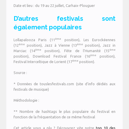
Date et lieu : du 19 au 22 juillet, Carhaix-Plouguer
D’autres festivals sont
également populaires
ème
Lollapalooza Paris (11
position), Les Eurockéennes
ème
ème
(12
position), Jazz à Vienne (13
position), Jazz in
ème
ème
Marciac (14
position), Fête de l’Humanité (15
ème
position), Download Festival France (16
position),
ème
Festival Interceltique de Lorient (17
position).
Source :
* Données de touslesfestivals.com (site d’info dédiés aux
festivals de musique)
Méthodologie :
** Nombre de hashtags le plus populaire du festival en
fonction de la fréquentation de ce même festival
Cet article vous a plu ? Découvrez vite notre
top 10 des