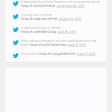
5 Weird but Ravishing Places to Visit Around the World
https://t.co/2Q1fzXVkzE
novembre 03, 2017
Cycling tour in Rome
https://t.co/gLkbmlXFHB
octobre 13, 2017
A discoverer’s tour in Venice
https://t.co/dNIdRnZvbg
août 18, 2017
Why taking a shared or private walking tours to visit
Italy?
https://t.co/JD2q0dJmba
août 17, 2017
Trip to Paris
https://t.co/LgoFr8bGhP
mars 17, 2017