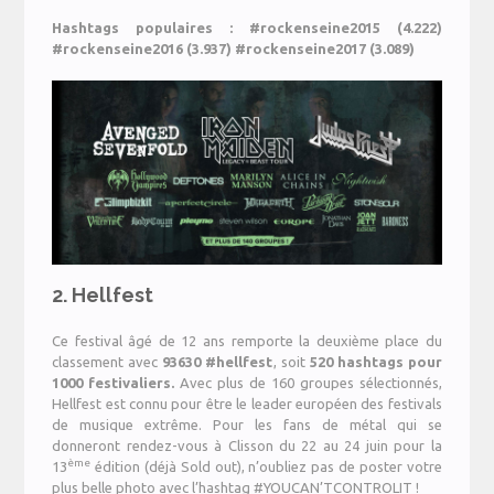
Hashtags populaires : #rockenseine2015 (4.222)
#rockenseine2016 (3.937) #rockenseine2017 (3.089)
2.
Hellfest
Ce festival âgé de 12 ans remporte la deuxième place du
classement avec
9
3630 #hellfest
, soit
520 hashtags pour
1000 festivaliers.
Avec plus de 160 groupes sélectionnés,
Hellfest est connu pour être le leader européen des festivals
de musique extrême. Pour les fans de métal qui se
donneront rendez-vous à Clisson du 22 au 24 juin pour la
ème
13
édition (déjà Sold out), n’oubliez pas de poster votre
plus belle photo avec l’hashtag #YOUCAN’TCONTROLIT !