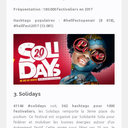
Fréquentation : 180.000 festivaliers en 2017
Hashtags populaires : #hellfestopenair (8 618),
#hellfest2017 (13.081)
3.
Solidays
61146 #solidays
soit,
362 hashtags pour 1000
festivaliers
, les Solidays remporte la 3ème place du
podium. Ce festival est organisé par Solidarité Sida pour
fédérer et mobiliser les bonnes énergies autour d’un
évènement festif. Cette année pour fêter ses 20 ans, le