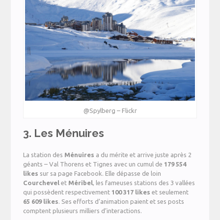
@Spylberg – Flickr
3. Les Ménuires
La station des
Ménuires
a du mérite et arrive juste après 2
géants – Val Thorens et Tignes avec un cumul de
179 554
likes
sur sa page Facebook. Elle dépasse de loin
Courchevel
et
Méribel
, les fameuses stations des 3 vallées
qui possèdent respectivement
100 317 likes
et seulement
65 609 likes
. Ses efforts d’animation paient et ses posts
comptent plusieurs milliers d’interactions.