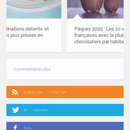
Pâques 2025 : Les 10 villes
Les 20 lie
françaises avec le plus de
sur Instag
chocolatiers par habitant
réveillon 
Commentaires clos
Subscribe
To Rss Feed
91
Followers
Fans