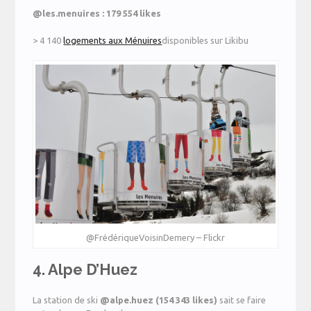
@les.menuires : 179 554 likes
> 4 140
logements aux Ménuires
disponibles sur Likibu
@FrédériqueVoisinDemery – Flickr
4. Alpe D’Huez
La station de ski
@a
lpe.huez
(
154 343 likes
)
sait se faire