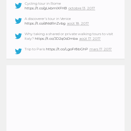
Cycling tour in Rome
https://t.co/gLkbmlXFHB
octobre 13, 2017
A discoverer’s tour in Venice
https://t.co/dNIdRnZvbg
août 18, 2017
Why taking a shared or private walking tours to visit
Italy?
https://t.co/JD2q0dJmba
août 17, 2017
Trip to Paris
https://t.co/LgoFr8bGhP
mars 17, 2017